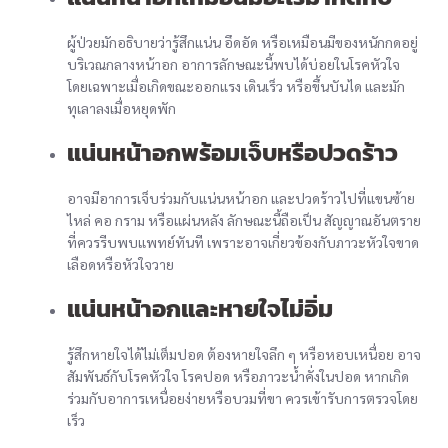
ผู้ป่วยมักอธิบายว่ารู้สึกแน่น อึดอัด หรือเหมือนมีของหนักกดอยู่
บริเวณกลางหน้าอก อาการลักษณะนี้พบได้บ่อยในโรคหัวใจ
โดยเฉพาะเมื่อเกิดขณะออกแรง เดินเร็ว หรือขึ้นบันได และมัก
ทุเลาลงเมื่อหยุดพัก
แน่นหน้าอกพร้อมเจ็บหรือปวดร้าว
อาจมีอาการเจ็บร่วมกับแน่นหน้าอก และปวดร้าวไปที่แขนซ้าย
ไหล่ คอ กราม หรือแผ่นหลัง ลักษณะนี้ถือเป็น สัญญาณอันตราย
ที่ควรรีบพบแพทย์ทันที เพราะอาจเกี่ยวข้องกับภาวะหัวใจขาด
เลือดหรือหัวใจวาย
แน่นหน้าอกและหายใจไม่อิ่ม
รู้สึกหายใจได้ไม่เต็มปอด ต้องหายใจลึก ๆ หรือหอบเหนื่อย อาจ
สัมพันธ์กับโรคหัวใจ โรคปอด หรือภาวะน้ำคั่งในปอด หากเกิด
ร่วมกับอาการเหนื่อยง่ายหรือบวมที่ขา ควรเข้ารับการตรวจโดย
เร็ว