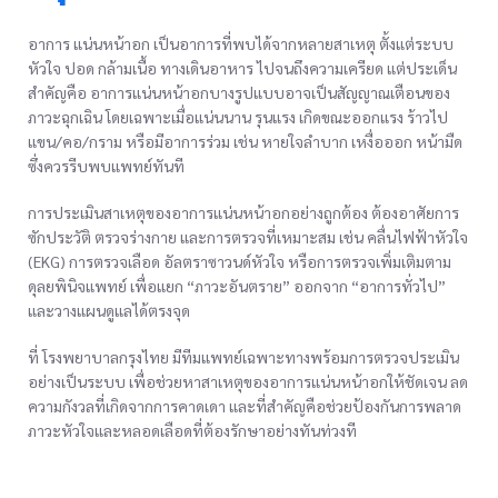
อาการ แน่นหน้าอก เป็นอาการที่พบได้จากหลายสาเหตุ ตั้งแต่ระบบ
หัวใจ ปอด กล้ามเนื้อ ทางเดินอาหาร ไปจนถึงความเครียด แต่ประเด็น
สำคัญคือ อาการแน่นหน้าอกบางรูปแบบอาจเป็นสัญญาณเตือนของ
ภาวะฉุกเฉิน โดยเฉพาะเมื่อแน่นนาน รุนแรง เกิดขณะออกแรง ร้าวไป
แขน/คอ/กราม หรือมีอาการร่วม เช่น หายใจลำบาก เหงื่อออก หน้ามืด
ซึ่งควรรีบพบแพทย์ทันที
การประเมินสาเหตุของอาการแน่นหน้าอกอย่างถูกต้อง ต้องอาศัยการ
ซักประวัติ ตรวจร่างกาย และการตรวจที่เหมาะสม เช่น คลื่นไฟฟ้าหัวใจ
(EKG) การตรวจเลือด อัลตราซาวนด์หัวใจ หรือการตรวจเพิ่มเติมตาม
ดุลยพินิจแพทย์ เพื่อแยก “ภาวะอันตราย” ออกจาก “อาการทั่วไป”
และวางแผนดูแลได้ตรงจุด
ที่ โรงพยาบาลกรุงไทย มีทีมแพทย์เฉพาะทางพร้อมการตรวจประเมิน
อย่างเป็นระบบ เพื่อช่วยหาสาเหตุของอาการแน่นหน้าอกให้ชัดเจน ลด
ความกังวลที่เกิดจากการคาดเดา และที่สำคัญคือช่วยป้องกันการพลาด
ภาวะหัวใจและหลอดเลือดที่ต้องรักษาอย่างทันท่วงที