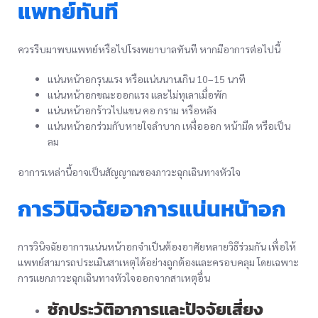
แพทย์ทันที
ควรรีบมาพบแพทย์หรือไปโรงพยาบาลทันที หากมีอาการต่อไปนี้
แน่นหน้าอกรุนแรง หรือแน่นนานเกิน 10–15 นาที
แน่นหน้าอกขณะออกแรง และไม่ทุเลาเมื่อพัก
แน่นหน้าอกร้าวไปแขน คอ กราม หรือหลัง
แน่นหน้าอกร่วมกับหายใจลำบาก เหงื่อออก หน้ามืด หรือเป็น
ลม
อาการเหล่านี้อาจเป็นสัญญาณของภาวะฉุกเฉินทางหัวใจ
การวินิจฉัยอาการแน่นหน้าอก
การวินิจฉัยอาการแน่นหน้าอกจำเป็นต้องอาศัยหลายวิธีร่วมกัน เพื่อให้
แพทย์สามารถประเมินสาเหตุได้อย่างถูกต้องและครอบคลุม โดยเฉพาะ
การแยกภาวะฉุกเฉินทางหัวใจออกจากสาเหตุอื่น
ซักประวัติอาการและปัจจัยเสี่ยง