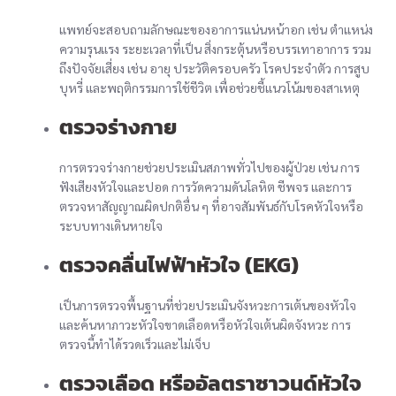
แพทย์จะสอบถามลักษณะของอาการแน่นหน้าอก เช่น ตำแหน่ง
ความรุนแรง ระยะเวลาที่เป็น สิ่งกระตุ้นหรือบรรเทาอาการ รวม
ถึงปัจจัยเสี่ยง เช่น อายุ ประวัติครอบครัว โรคประจำตัว การสูบ
บุหรี่ และพฤติกรรมการใช้ชีวิต เพื่อช่วยชี้แนวโน้มของสาเหตุ
ตรวจร่างกาย
การตรวจร่างกายช่วยประเมินสภาพทั่วไปของผู้ป่วย เช่น การ
ฟังเสียงหัวใจและปอด การวัดความดันโลหิต ชีพจร และการ
ตรวจหาสัญญาณผิดปกติอื่น ๆ ที่อาจสัมพันธ์กับโรคหัวใจหรือ
ระบบทางเดินหายใจ
ตรวจคลื่นไฟฟ้าหัวใจ (EKG)
เป็นการตรวจพื้นฐานที่ช่วยประเมินจังหวะการเต้นของหัวใจ
และค้นหาภาวะหัวใจขาดเลือดหรือหัวใจเต้นผิดจังหวะ การ
ตรวจนี้ทำได้รวดเร็วและไม่เจ็บ
ตรวจเลือด หรืออัลตราซาวนด์หัวใจ