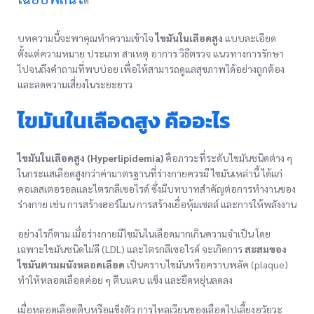
ด้
บทความนี้จะพาคุณทำความเข้าใจ
ไขมันในเลือดสูง
แบบละเอียด
ตั้งแต่ความหมาย ประเภท สาเหตุ อาการ วิธีตรวจ แนวทางการรักษา
ไปจนถึงคำถามที่พบบ่อย เพื่อให้สามารถดูแลสุขภาพได้อย่างถูกต้อง
และลดความเสี่ยงในระยะยาว
ไขมันในเลือดสูง คืออะไร
ไขมันในเลือดสูง (Hyperlipidemia)
คือภาวะที่ระดับไขมันชนิดต่าง ๆ
ในกระแสเลือดสูงกว่าค่ามาตรฐานที่ร่างกายควรมี ไขมันเหล่านี้ ได้แก่
คอเลสเตอรอลและไตรกลีเซอไรด์ ซึ่งมีบทบาทสำคัญต่อการทำงานของ
ร่างกาย เช่น การสร้างฮอร์โมน การสร้างเยื่อหุ้มเซลล์ และการให้พลังงาน
อย่างไรก็ตาม เมื่อร่างกายมีไขมันในเลือดมากเกินความจำเป็น โดย
เฉพาะไขมันชนิดไม่ดี (LDL) และไตรกลีเซอไรด์ จะเกิดการ
สะสมของ
ไขมันตามผนังหลอดเลือด
เป็นคราบไขมันหรือคราบพลัค (plaque)
ทำให้หลอดเลือดค่อย ๆ ตีบแคบ แข็ง และยืดหยุ่นลดลง
เมื่อหลอดเลือดตีบหรือแข็งตัว การไหลเวียนของเลือดไปเลี้ยงอวัยวะ