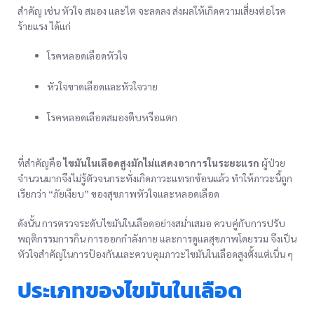
สำคัญ เช่น หัวใจ สมอง และไต จะลดลง ส่งผลให้เกิดความเสี่ยงต่อโรค
ร้ายแรง ได้แก่
โรคหลอดเลือดหัวใจ
หัวใจขาดเลือดและหัวใจวาย
โรคหลอดเลือดสมองตีบหรือแตก
ที่สำคัญคือ
ไขมันในเลือดสูงมักไม่แสดงอาการในระยะแรก
ผู้ป่วย
จำนวนมากจึงไม่รู้ตัวจนกระทั่งเกิดภาวะแทรกซ้อนแล้ว ทำให้ภาวะนี้ถูก
เรียกว่า “ภัยเงียบ” ของสุขภาพหัวใจและหลอดเลือด
ดังนั้น การตรวจระดับไขมันในเลือดอย่างสม่ำเสมอ ควบคู่กับการปรับ
พฤติกรรมการกิน การออกกำลังกาย และการดูแลสุขภาพโดยรวม จึงเป็น
หัวใจสำคัญในการป้องกันและควบคุมภาวะไขมันในเลือดสูงตั้งแต่เนิ่น ๆ
ประเภทของไขมันในเลือด