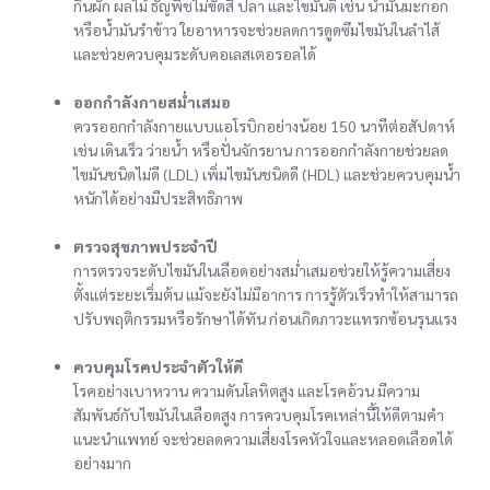
กินผัก ผลไม้ ธัญพืชไม่ขัดสี ปลา และไขมันดี เช่น น้ำมันมะกอก
หรือน้ำมันรำข้าว ใยอาหารจะช่วยลดการดูดซึมไขมันในลำไส้
และช่วยควบคุมระดับคอเลสเตอรอลได้
ออกกำลังกายสม่ำเสมอ
ควรออกกำลังกายแบบแอโรบิกอย่างน้อย 150 นาทีต่อสัปดาห์
เช่น เดินเร็ว ว่ายน้ำ หรือปั่นจักรยาน การออกกำลังกายช่วยลด
ไขมันชนิดไม่ดี (LDL) เพิ่มไขมันชนิดดี (HDL) และช่วยควบคุมน้ำ
หนักได้อย่างมีประสิทธิภาพ
ตรวจสุขภาพประจำปี
การตรวจระดับไขมันในเลือดอย่างสม่ำเสมอช่วยให้รู้ความเสี่ยง
ตั้งแต่ระยะเริ่มต้น แม้จะยังไม่มีอาการ การรู้ตัวเร็วทำให้สามารถ
ปรับพฤติกรรมหรือรักษาได้ทัน ก่อนเกิดภาวะแทรกซ้อนรุนแรง
ควบคุมโรคประจำตัวให้ดี
โรคอย่างเบาหวาน ความดันโลหิตสูง และโรคอ้วน มีความ
สัมพันธ์กับไขมันในเลือดสูง การควบคุมโรคเหล่านี้ให้ดีตามคำ
แนะนำแพทย์ จะช่วยลดความเสี่ยงโรคหัวใจและหลอดเลือดได้
อย่างมาก