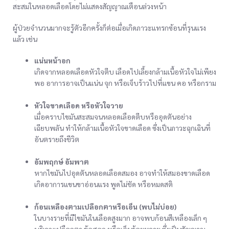
สะสมในหลอดเลือดโดยไม่แสดงสัญญาณเตือนล่วงหน้า
ผู้ป่วยจำนวนมากจะรู้ตัวอีกครั้งก็ต่อเมื่อเกิดภาวะแทรกซ้อนที่รุนแรง
แล้ว เช่น
แน่นหน้าอก
เกิดจากหลอดเลือดหัวใจตีบ เลือดไปเลี้ยงกล้ามเนื้อหัวใจไม่เพียง
พอ อาการอาจเป็นแน่น จุก หรือเจ็บร้าวไปที่แขน คอ หรือกราม
หัวใจขาดเลือด หรือหัวใจวาย
เมื่อคราบไขมันสะสมจนหลอดเลือดตีบหรืออุดตันอย่าง
เฉียบพลัน ทำให้กล้ามเนื้อหัวใจขาดเลือด ซึ่งเป็นภาวะฉุกเฉินที่
อันตรายถึงชีวิต
อัมพฤกษ์ อัมพาต
หากไขมันไปอุดตันหลอดเลือดสมอง อาจทำให้สมองขาดเลือด
เกิดอาการแขนขาอ่อนแรง พูดไม่ชัด หรือหมดสติ
ก้อนเหลืองตามเปลือกตาหรือเอ็น (พบไม่บ่อย)
ในบางรายที่มีไขมันในเลือดสูงมาก อาจพบก้อนสีเหลืองเล็ก ๆ