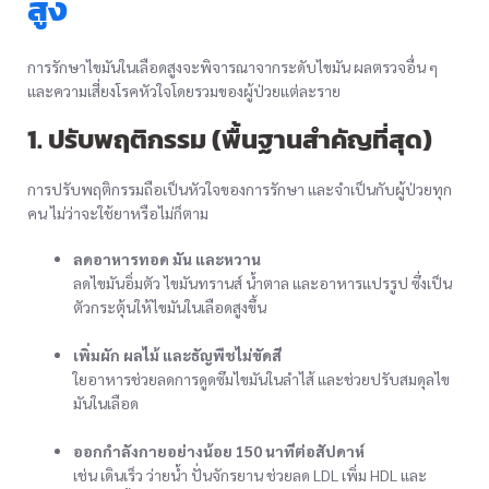
สูง
การรักษาไขมันในเลือดสูงจะพิจารณาจากระดับไขมัน ผลตรวจอื่น ๆ
และความเสี่ยงโรคหัวใจโดยรวมของผู้ป่วยแต่ละราย
1. ปรับพฤติกรรม (พื้นฐานสำคัญที่สุด)
การปรับพฤติกรรมถือเป็นหัวใจของการรักษา และจำเป็นกับผู้ป่วยทุก
คน ไม่ว่าจะใช้ยาหรือไม่ก็ตาม
ลดอาหารทอด มัน และหวาน
ลดไขมันอิ่มตัว ไขมันทรานส์ น้ำตาล และอาหารแปรรูป ซึ่งเป็น
ตัวกระตุ้นให้ไขมันในเลือดสูงขึ้น
เพิ่มผัก ผลไม้ และธัญพืชไม่ขัดสี
ใยอาหารช่วยลดการดูดซึมไขมันในลำไส้ และช่วยปรับสมดุลไข
มันในเลือด
ออกกำลังกายอย่างน้อย 150 นาทีต่อสัปดาห์
เช่น เดินเร็ว ว่ายน้ำ ปั่นจักรยาน ช่วยลด LDL เพิ่ม HDL และ