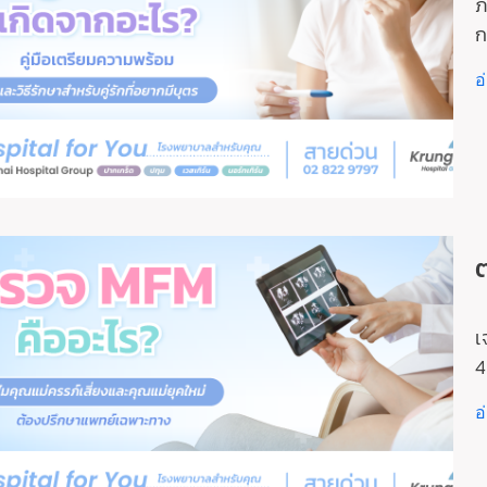
ภ
ก
อ
เ
4
อ