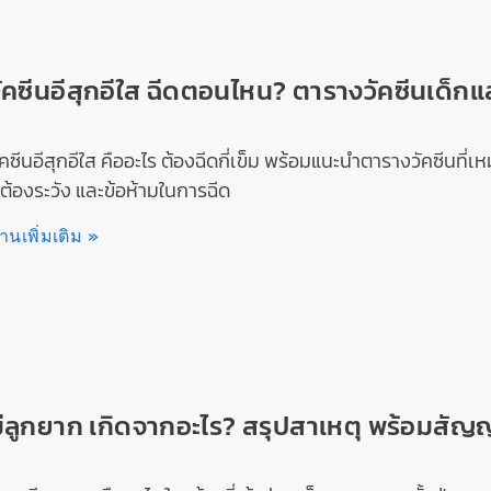
ัคซีนอีสุกอีใส ฉีดตอนไหน? ตารางวัคซีนเด็กแ
ัคซีนอีสุกอีใส คืออะไร ต้องฉีดกี่เข็ม พร้อมแนะนำตารางวัคซีนที
ี่ต้องระวัง และข้อห้ามในการฉีด
่านเพิ่มเติม »
ีลูกยาก เกิดจากอะไร? สรุปสาเหตุ พร้อมสัญ