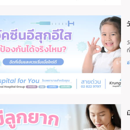
ว
ว
ท
อ
ม