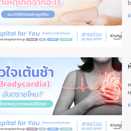
โ
อ
ห
ภ
H
อ