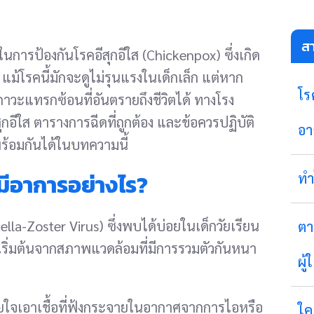
ส
ดในการป้องกันโรคอีสุกอีใส (Chickenpox) ซึ่งเกิด
 แม้โรคนี้มักจะดูไม่รุนแรงในเด็กเล็ก แต่หาก
โร
สู่ภาวะแทรกซ้อนที่อันตรายถึงชีวิตได้ ทางโรง
กอีใส ตารางการฉีดที่ถูกต้อง และข้อควรปฏิบัติ
อา
ร้อมกันได้ในบทความนี้
ะมีอาการอย่างไร?
ทำ
ella-Zoster Virus) ซึ่งพบได้บ่อยในเด็กวัยเรียน
ตา
กเริ่มต้นจากสภาพแวดล้อมที่มีการรวมตัวกันหนา
ผู้
ใจเอาเชื้อที่ฟุ้งกระจายในอากาศจากการไอหรือ
ใค