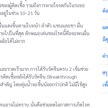
่งของผู้ติดเชื้อ รวมถึงการหายใจรดกันในระยะ
ต้
อยู่ในช่วง 10–21 วัน
ะมีผื่นแดงขึ้นตามใบหน้า ลำตัว แขนและขา ผื่น
ผล
หายไปในที่สุด ลักษณะเด่นของโรคนี้คือจะพบผื่น
อีส
จฉัยได้ไม่ยาก
คำ
และรวดเร็วมาก การได้รับวัคซีนครบ 2 เข็มช่วย
สร
รติดเชื้อหลังได้รับวัคซีน (Breakthrough
ัญ โดยตุ่มน้ำจะขึ้นน้อยกว่าปกติ ไม่มีไข้สูง
เพ
ายคนอาจไม่ทราบ นั่นคือช่วยลดโอกาสการเกิดโรค