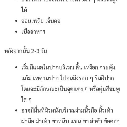
ได้
อ่อนเพลีย เจ็บคอ
เบื่ออาหาร
หลังจากนั้น 2-3 วัน
เริ่มมีแผลในปากบริเวณ ลิ้น เหงือก กระพุ้ง
แก้ม เพดานปาก ไปจนถึงรอบ ๆ ริมฝีปาก
โดยจะมีลักษณะเป็นจุดแดง ๆ หรือตุ่มสีชมพู
ใส ๆ
อาจมีผื่นที่ผิวหนังบริเวณง่ามนิ้วมือ นิ้วเท้า
ฝ่ามือ ฝ่าเท้า ขาหนีบ แขน ขา ลำตัว ข้อศอก