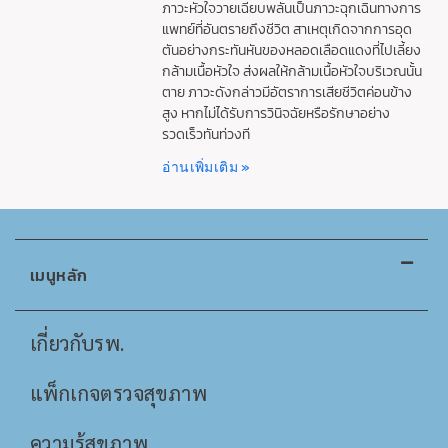
ภาวะหัวใจวายเฉียบพลันเป็นภาวะฉุกเฉินทางการ
แพทย์ที่อันตรายถึงชีวิต สาเหตุเกิดจากการอุด
ตันอย่างกระทันหันของหลอดเลือดแดงที่ไปเลี้ยง
กล้ามเนื้อหัวใจ ส่งผลให้กล้ามเนื้อหัวใจบริเวณนั้น
ตาย ภาวะดังกล่าวมีอัตราการเสียชีวิตค่อนข้าง
สูง หากไม่ได้รับการวินิจฉัยหรือรักษาอย่าง
รวดเร็วทันท่วงที
อ่านเพิ่มเติม »
เมนูหลัก
เกี่ยวกับรพ.
แพ็กเกจตรวจสุขภาพ
ความรู้สุขภาพ