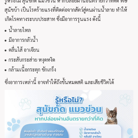
รู้หรือไม่ สุนัขกัด แมวข่วน หากปล่อยผ่านอันตรายกว่าที่คิด พิษ
สุนัขบ้า เป็นโรคร้ายแรงที่ติดต่อจากสัตว์สู่คนผ่านน้ำลาย ทำให้
เกิดโรคทางระบบประสาท ซึ่งมีอาการรุนแรง ดังนี้
น้ำลายไหล
มีอาการกลัวน้ำ
คลื่นไส้ อาเจียน
กระสับกระส่าย หงุดหงิด
กล้ามเนื้อกระตุก ชักเกร็ง
ซึ่งอาการเหล่านี้ อาจทำให้ถึงขั้นหมดสติ และเสียชีวิตได้