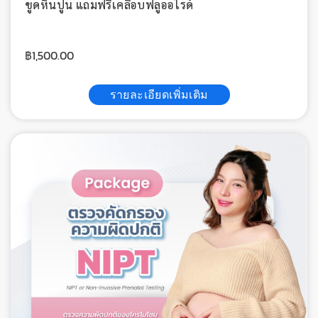
ขูดหินปูน แถมฟรีเคลือบฟลูออไรด์
฿
1,500.00
รายละเอียดเพิ่มเติม