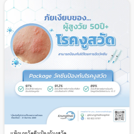
แพ็กเกจวัคซีนป้องกันงูสวัด