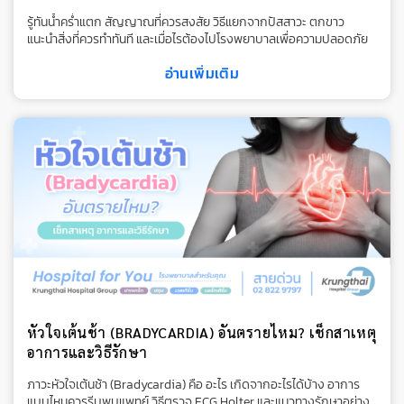
รู้ทันน้ำคร่ำแตก สัญญาณที่ควรสงสัย วิธีแยกจากปัสสาวะ ตกขาว
แนะนำสิ่งที่ควรทำทันที และเมื่อไรต้องไปโรงพยาบาลเพื่อความปลอดภัย
อ่านเพิ่มเติม
หัวใจเต้นช้า (BRADYCARDIA) อันตรายไหม? เช็กสาเหตุ
อาการและวิธีรักษา
ภาวะหัวใจเต้นช้า (Bradycardia) คือ อะไร เกิดจากอะไรได้บ้าง อาการ
แบบไหนควรรีบพบแพทย์ วิธีตรวจ ECG Holter และแนวทางรักษาอย่าง