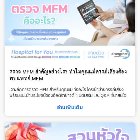
ตรวจ MFM สำคัญอย่างไร? ทำไมคุณแม่ครรภ์เสี่ยงต้อง
พบแพทย์ MFM
เจาะลึกการตรวจ MFM สำหรับคุณแม่ คืออะไร ใครเข้าข่ายครรภ์เสี่ยง
พร้อมแนะนำประโยชน์ของอัลตราซาวด์ 4 มิติเสริม และ Q&A ที่น่าสนใจ
อ่านเพิ่มเติม