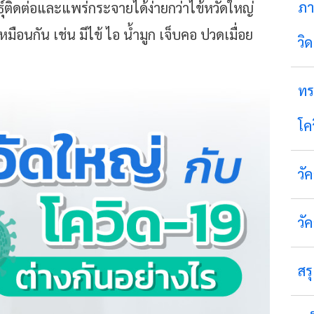
ภา
ิดต่อและแพร่กระจายได้ง่ายกว่าไข้หวัดใหญ่
อนกัน เช่น มีไข้ ไอ น้ำมูก เจ็บคอ ปวดเมื่อย
วิ
ทร
โค
วั
วั
สร